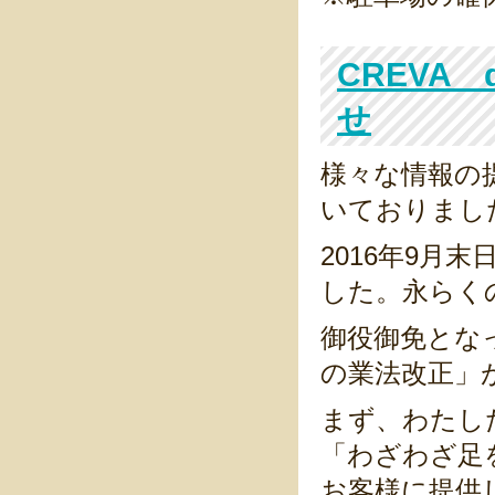
CREVA
せ
様々な情報の
いておりました
2016年9
した。永らく
御役御免とな
の業法改正」
まず、わたし
「わざわざ足
お客様に提供